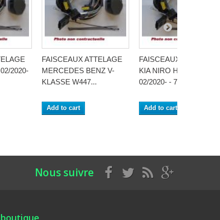
TELAGE
FAISCEAUX ATTELAGE
FAISCEAUX ATTELAGE
02/2020-
MERCEDES BENZ V-
KIA NIRO HYBRID
KLASSE W447...
02/2020- - 7 BROCHES..
Add to cart
Add to cart
Nous suivre
 boutique