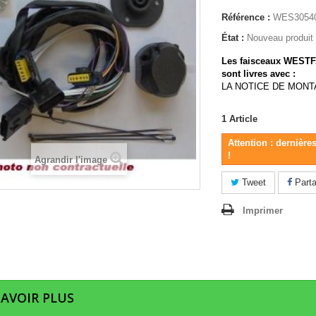
Référence :
WES30540
État :
Nouveau produit
Les faisceaux
WESTF
sont livres avec :
LA NOTICE DE MON
1
Article
Attention : dernière
!
Agrandir l'image
Tweet
Parta
Imprimer
SAVOIR PLUS