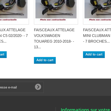
AUX ATTELAGE
FAISCEAUX ATTELAGE
FAISCEAUX AT
C5 02/2020- - 7
VOLKSWAGEN
MINI CLUBMAN 
...
TOUAREG 2010-2018- -
- 7 BROCHES...
13...
art
Add to cart
Add to cart
Informations sur votre