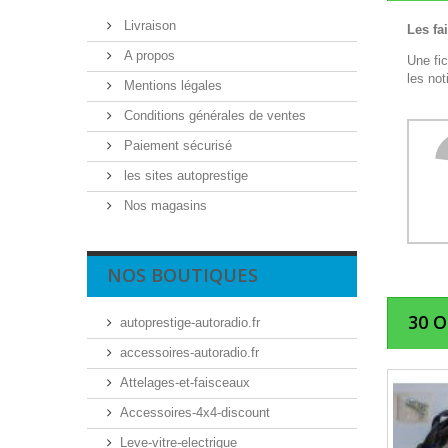
Livraison
Les fa
A propos
Une fi
les no
Mentions légales
Conditions générales de ventes
Paiement sécurisé
les sites autoprestige
Nos magasins
NOS BOUTIQUES
30 
autoprestige-autoradio.fr
accessoires-autoradio.fr
Attelages-et-faisceaux
Accessoires-4x4-discount
Leve-vitre-electrique