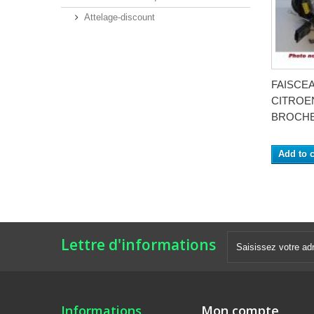
Attelage-discount
FAISCE
CITROEN 
BROCHES
Add to c
Lettre d'informations
Informations
Mon compte